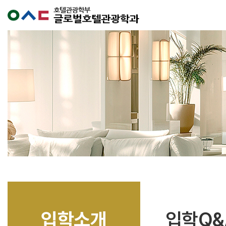
입학소개
입학Q&