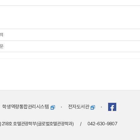
문의
질문
학생역량통합관리시스템
전자도서관
9) 218호 호텔관광학부(글로벌호텔관광학과)
/
042-630-9807