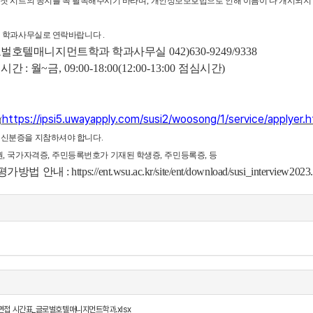
첫 시트의 공지를 꼭 필독해주시기 바라며
,
개인정보보호법으로 인해 이름이 다 개시되지 
의 학과사무실로 연락바랍니다
.
로벌호텔매니지먼트학과
학과사무실
042)630-9249/9338
영시간
:
월
~
금
, 09:00-18:00(12:00-13:00
점심시간
)
https://ipsi5.uwayapply.com/susi2/woosong/1/service/applyer.
(
 신분증을 지참하셔야 합니다
.
권
,
국가자격증
,
주민등록번호가 기재된 학생증
,
주민등록증
,
등
안내 : https://ent.wsu.ac.kr/site/ent/download/susi_interview2023.
면접 시간표_글로벌호텔매니지먼트학과.xlsx