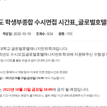
년도 학생부종합 수시면접 시간표_글로벌호
|
작성일 :
2022-10-19
|
조회수 :
924
|
분류 :
기타
대학교 글로벌호텔매니지먼트학과
입니다
.
학년도 수시모집
글로벌호텔매니지먼트학과
에 지원해주신 수험생
면접 시간표를 붙임 파일과 같이 안내하고자 합니다
.
시간 중복이나 차량 등의 이유로 인한 면접시간표 변경은
일
) ~ 2022
년
10
월 21
일
(금
요일
) 16:00
까지 가능합니다
.
는
2022
년
10
월 21
일 금요일
18:00
에 공지 될 예정입니다
.
변경 기간 이외에는 변경이 불가하오니
,
필히 해당 기간 내에 변경해주시기 바랍니다
.)