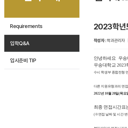
2023학
Requirements
작성자 :
학과관리자
입학Q&A
안녕하세요
우송
입시준비 TIP
우송대학교
2023
수시 학생부 종합전형 
다른 지원유형과의 면접
2022
년
10
월 20
일
(목
요
최종 면접시간표
(
※
면접 날짜 및 시간 