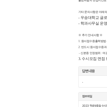
붙임파일의 면접시간표 
기타 문의사항은 아래
-
우송대학교
글
-
학과사무실 운
※
추가 안내사항
※
1.
원서접수증출력방법
2.
반드시 원서접수증과
-
신분증 인정범위
:
여
3. 수시모집 면접 평가방법 
답변내용
.
첨부파일
2023 학생부종합 수시